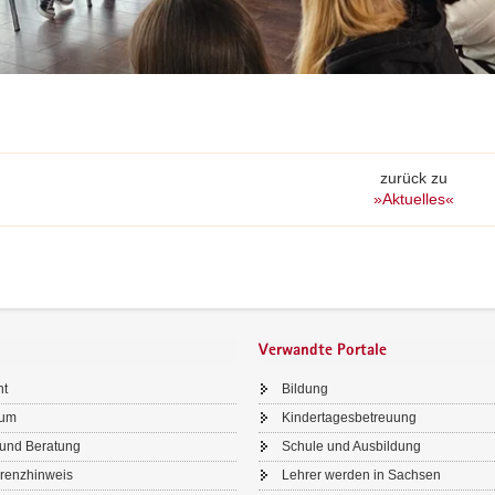
nden
nen
zurück zu
»Aktuelles«
Verwandte Portale
ht
Bildung
sum
Kindertagesbetreuung
 und Beratung
Schule und Ausbildung
renzhinweis
Lehrer werden in Sachsen