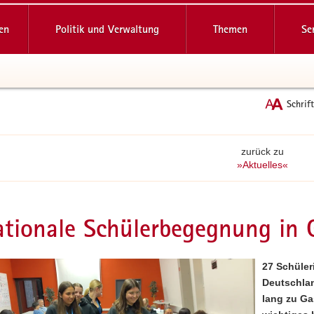
reifende
en
Politik und Verwaltung
Themen
Se
Schrif
zurück zu
»Aktuelles«
ationale Schülerbegegnung in G
27 Schüler
Deutschla
lang zu Ga