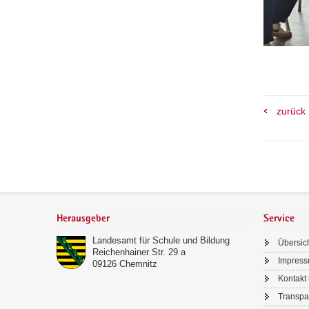
der
teilnehme
Schülerin
und
Schüler
war.
zurück
Footer-
Bereich
Herausgeber
Service
Landesamt für Schule und Bildung
Übersic
Reichenhainer Str. 29 a
Impres
09126
Chemnitz
Kontakt
Transpa