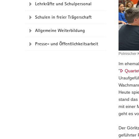
Lehrkräfte und Schulpersonal
a
v
Schulen in freier Trägerschaft
i
g
Allgemeine Weiterbildung
a
t
Presse- und Öffentlichkeitsarbeit
i
Polnischer 
o
Im ehemali
n
"
Quartet
Uraufgefü
Wachmanns
Heute spie
stand das
mit einer 
geht es vo
Der Görli
geführter 