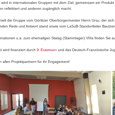
 wird in internationalen Gruppen mit dem Ziel, gemeinsam ein Produkt
n reflektiert und anderen zugänglich macht.
ielt die Gruppe vom Görlitzer Oberbürgermeister Herrn Ursu, der sich 
nden Rede und Antwort stand sowie vom LaSuB-Standortleiter Bautzen
mationen u.a. zum ehemaligen Stalag (Stammlager) VIIIa finden Sie au
t wird finanziert durch
Erasmus+
und das Deutsch-Französische Ju
 allen Projektpartnern für ihr Engagement!
mation
Z
f
rinnen
S
n
int
f
e
K
U