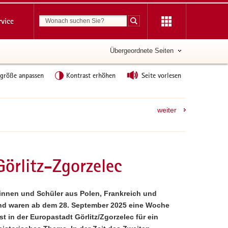
Suchbegriff
rvice
Suche starten
Übergeordnete Seiten
tgröße anpassen
Kontrast erhöhen
Seite vorlesen
weiter
örlitz-Zgorzelec
innen und Schüler aus Polen, Frankreich und
nd waren ab dem 28. September 2025 eine Woche
st in der Europastadt Görlitz/Zgorzelec für ein