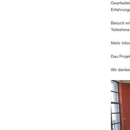
Gearbeitet
Erfahrunge
Besuch erh
Teilnehme
Mehr Infor
Das Projek
Wir danken
Sprachani
durch
Mitarbeite
des
Meetingpo
Messiaen
e.V.