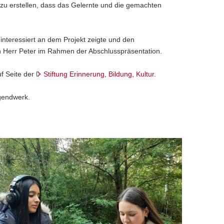
 zu erstellen, dass das Gelernte und die gemachten
interessiert an dem Projekt zeigte und den
 Herr Peter im Rahmen der Abschlusspräsentation.
f Seite der
Stiftung Erinnerung, Bildung, Kultur
.
gendwerk.
wei
ranzösische
chülerinnen
ehmen
ür
ine
langcollage
mgebungsgeräusche