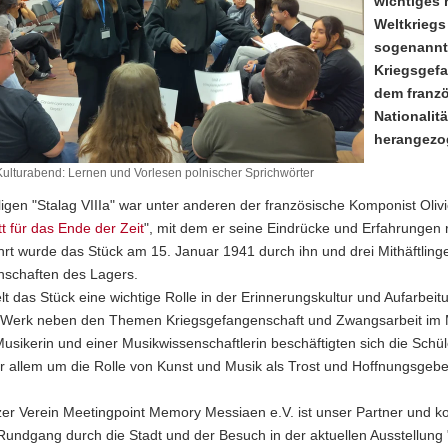
wichtiges 
Weltkriegs
sogenannte
Kriegsgefa
dem franzö
Nationalit
herangezo
Kulturabend: Lernen und Vorlesen polnischer Sprichwörter
gen "Stalag VIIIa" war unter anderen der französische Komponist Olivi
t für das Ende der Zeit
", mit dem er seine Eindrücke und Erfahrungen re
hrt wurde das Stück am 15. Januar 1941 durch ihn und drei Mithäftlin
chaften des Lagers.
lt das Stück eine wichtige Rolle in der Erinnerungskultur und Aufarbei
 Werk neben den Themen Kriegsgefangenschaft und Zwangsarbeit im Mi
Musikerin und einer Musikwissenschaftlerin beschäftigten sich die Sc
r allem um die Rolle von Kunst und Musik als Trost und Hoffnungsgeber 
tzer Verein Meetingpoint Memory Messiaen e.V. ist unser Partner und
Rundgang durch die Stadt und der Besuch in der aktuellen Ausstellung 