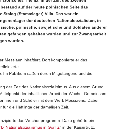
historisches Thema. In der Zeit des Zweiten
 bestand auf der heute polnischen Seite das
 Stalag (Stammlager) VIIIa. Das war ein
ngenenlager der deutschen Nationalsozialisten, in
sische, polnische, sowjetische und Soldaten anderer
äten gefangen gehalten wurden und zur Zwangsarbeit
gen wurden.
er Messiaen inhaftiert. Dort komponierte er das
flektierte.
ge. Im Publikum saßen deren Mitgefangene und die
tung der Zeit des Nationalsozialisimus. Aus diesem Grund
ttelpunkt der inhaltlichen Arbeit der Woche. Gemeinsam
hülerinnen und Schüler mit dem Werk Messiaens. Dabei
für die Häftlinge der damaligen Zeit.
 konzipierte das Wochenprogramm. Dazu gehörte ein
"
Nationalsozialismus in Görlitz
" in der Kaisertrutz.