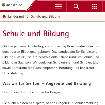
P
P
H
W
F
o
o
a
e
o
r
r
u
i
o
Landesamt für Schule und Bildung
t
t
p
t
t
a
a
t
e
e
l
l
i
r
r
Schule und Bildung
Hauptinhalt
ü
n
n
e
-
b
a
h
I
B
e
v
a
n
e
Ob Fragen zum Schulalltag, zur Förderung Ihres Kindes oder zu
r
i
l
f
r
besonderen Bildungsangeboten: Das Landesamt für Schule und
g
g
t
o
e
Bildung (LaSuB) ist Ihre zentrale Anlaufstelle rund um Schule und
r
a
r
i
Bildung in Sachsen. Wir begleiten Schülerinnen und Schüler, Eltern
e
t
m
c
sowie Lehrkräfte mit Fachkompetenz, Beratung und konkreter
i
i
a
h
Unterstützung.
f
o
t
e
n
i
Was wir für Sie tun
– Angebote und Beratung
n
o
Schulbesuch und schulische Fragen
d
n
e
Sie suchen einen Schulplatz, haben Fragen zur Schulanmeldung,
N