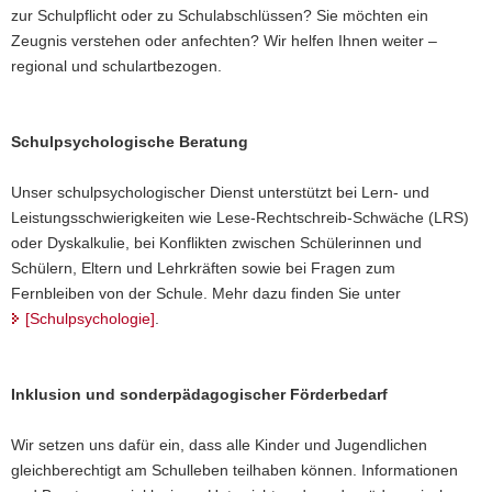
zur Schulpflicht oder zu Schulabschlüssen? Sie möchten ein
a
Zeugnis verstehen oder anfechten? Wir helfen Ihnen weiter –
v
regional und schulartbezogen.
i
g
a
Schulpsychologische Beratung
t
i
Unser schulpsychologischer Dienst unterstützt bei Lern- und
o
Leistungsschwierigkeiten wie Lese-Rechtschreib-Schwäche (LRS)
n
oder Dyskalkulie, bei Konflikten zwischen Schülerinnen und
Schülern, Eltern und Lehrkräften sowie bei Fragen zum
Fernbleiben von der Schule. Mehr dazu finden Sie unter
[
Schulpsychologie
]
.
Inklusion und sonderpädagogischer Förderbedarf
Wir setzen uns dafür ein, dass alle Kinder und Jugendlichen
gleichberechtigt am Schulleben teilhaben können. Informationen