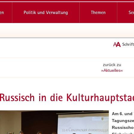
reifende
en
Politik und Verwaltung
Themen
Se
Schrif
zurück zu
»Aktuelles«
Russisch in die Kulturhauptsta
Am 6. und 
Tagungszen
Russischol