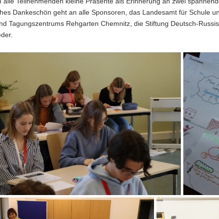
 alle Teilnehmenden kleine Präsente als Erinnerung an zwei spannende
iches Dankeschön geht an alle Sponsoren, das
Landesamt für Schule un
 und Tagungszentrums Rehgarten Chemnitz
, die
Stiftung Deutsch-Russi
eder
.