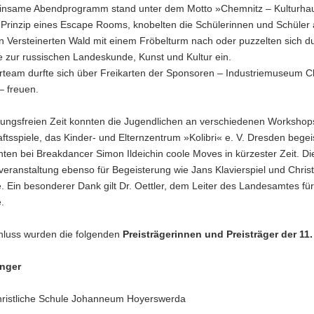
insame Abendprogramm stand unter dem Motto
»Chemnitz – Kulturha
Prinzip eines
Escape Rooms
, knobelten die Schülerinnen und Schüler
n Versteinerten Wald mit einem Fröbelturm nach oder puzzelten sich 
 zur russischen Landeskunde, Kunst und Kultur ein.
rteam durfte sich über Freikarten der Sponsoren –
Industriemuseum C
– freuen.
fungsfreien Zeit konnten die Jugendlichen an verschiedenen
Workshop
ftsspiele, das
Kinder- und Elternzentrum »Kolibri« e. V. Dresden
begei
nten bei
Breakdancer Simon Ildeichin
coole Moves in kürzester Zeit. D
eranstaltung ebenso für Begeisterung wie Jans Klavierspiel und Chris
. Ein besonderer Dank gilt
Dr. Oettler
, dem Leiter des Landesamtes für
.
luss wurden die folgenden
Preisträgerinnen und Preisträger der 1
änger
Christliche Schule Johanneum Hoyerswerda