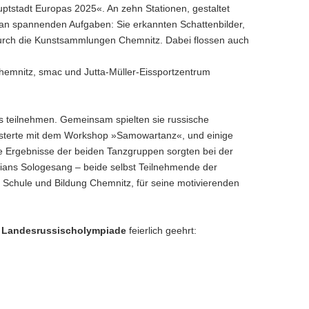
uptstadt Europas 2025«
. An zehn Stationen, gestaltet
 an spannenden Aufgaben: Sie erkannten Schattenbilder,
durch die Kunstsammlungen Chemnitz. Dabei flossen auch
hemnitz
,
smac
und
Jutta-Müller-Eissportzentrum
s
teilnehmen. Gemeinsam spielten sie russische
sterte mit dem Workshop »Samowartanz«, und einige
ie Ergebnisse der beiden Tanzgruppen sorgten bei der
tians Sologesang – beide selbst Teilnehmende der
 Schule und Bildung Chemnitz, für seine motivierenden
1. Landesrussischolympiade
feierlich geehrt: