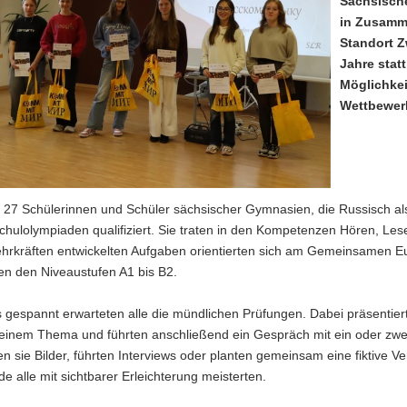
Sächsische
in Zusamme
Standort Z
Jahre stat
Möglichkei
Wettbewerb
t
27 Schülerinnen und Schüler
sächsischer Gymnasien, die Russisch als
chulolympiaden qualifiziert. Sie traten in den Kompetenzen
Hören, Les
hrkräften entwickelten Aufgaben orientierten sich am
Gemeinsamen Eur
en den Niveaustufen
A1 bis B2
.
gespannt erwarteten alle die mündlichen Prüfungen. Dabei präsentiert
 einem Thema und führten anschließend ein Gespräch mit ein oder zwe
n sie Bilder, führten Interviews oder planten gemeinsam eine fiktive V
e alle mit sichtbarer Erleichterung meisterten.