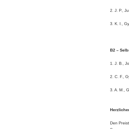
2. J. P., 
3. K. I.,
B2 – Sel
1. J. B.,
2. C. F.,
3. A. M.,
H
erzlich
Den Preis