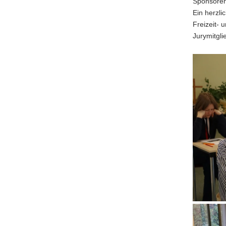
Sponsoren
Ein herzl
Freizeit-
Jurymitgli