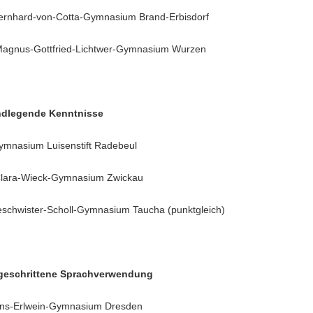
 Bernhard-von-Cotta-Gymnasium Brand-Erbisdorf
 Magnus-Gottfried-Lichtwer-Gymnasium Wurzen
ndlegende Kenntnisse
Gymnasium Luisenstift Radebeul
 Clara-Wieck-Gymnasium Zwickau
Geschwister-Scholl-Gymnasium Taucha (punktgleich)
tgeschrittene Sprachverwendung
 Hans-Erlwein-Gymnasium Dresden