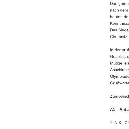
Das geme
nach dem 
bauten de
Kenntnisse
Das Siege
Chemnitz
In der prü
Gesellscha
Mutige ler
Abschlussv
Olympiade
Grußworte
Zum Absch
A1 – Anf
1. N.K., 