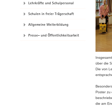
Lehrkräfte und Schulpersonal
a
v
Schulen in freier Trägerschaft
i
g
Allgemeine Weiterbildung
a
t
Presse- und Öffentlichkeitsarbeit
i
o
n
Insgesam
über die S
Die von Le
entsprach
Besonders 
Poster zu
beschriebe
die am End