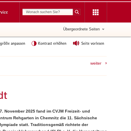
Suchbegriff
rvice
Suche starten
Übergeordnete Seiten
tgröße anpassen
Kontrast erhöhen
Seite vorlesen
weiter
dt
7. November 2025 fand im CVJM Freizeit- und
trum Rehgarten in Chemnitz die 11. Sächsische
ympiade statt. Traditionsgemäß richtete der