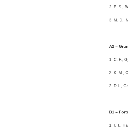
2. E. S.,
3. M. D.,
A2 – Gru
1. C. F., 
2. K. M.,
2. D.L., 
B1 – For
1. I. T.,