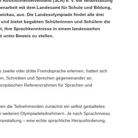
 Russischlehrerverband (SLR) e. V. die Veranstaltung
narbeit mit dem Landesamt für Schule und Bildung,
wickau, aus. Die Landesolympiade findet alle drei
t und bietet begabten Schülerinnen und Schülern die
t, ihre Sprachkenntnisse in einem landesweiten
 unter Beweis zu stellen.
 zweite oder dritte Fremdsprache erlernen, hatten sich
en, Schreiben und Sprechen
gegeneinander an.
opäischen Referenzrahmen für Sprachen
und
en die Teilnehmenden zunächst ein selbst gestaltetes
i weiteren Olympiadeteilnehmern. Je nach Sprachniveau
eranstaltung – eine echte sprachliche Herausforderung,