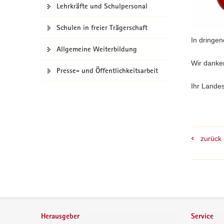
Lehrkräfte und Schulpersonal
a
v
Schulen in freier Trägerschaft
i
In dringen
g
Allgemeine Weiterbildung
a
Wir danken
t
Presse- und Öffentlichkeitsarbeit
i
Ihr Lande
o
n
zurück
Footer-
Bereich
Herausgeber
Service