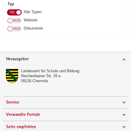
Typ
a
Alle Typen
v
i
Website
g
Dokumente
a
t
i
o
Footer-
Herausgeber
n
Bereich
Landesamt für Schule und Bildung
Reichenhainer Str. 29 a
09126
Chemnitz
Service
Verwandte Portale
Seite empfehlen