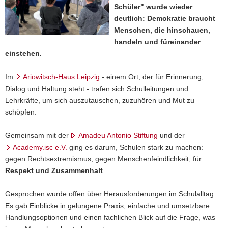
Schüler" wurde wieder
a
deutlich: Demokratie braucht
v
Menschen, die hinschauen,
i
handeln und füreinander
g
einstehen.
a
t
Im
Ariowitsch-Haus Leipzig
- einem Ort, der für Erinnerung,
i
Dialog und Haltung steht - trafen sich Schulleitungen und
o
Lehrkräfte, um sich auszutauschen, zuzuhören und Mut zu
n
schöpfen.
Gemeinsam mit der
Amadeu Antonio Stiftung
und der
Academy.isc e.V.
ging es darum, Schulen stark zu machen:
gegen Rechtsextremismus, gegen Menschenfeindlichkeit, für
Respekt und Zusammenhalt
.
Gesprochen wurde offen über Herausforderungen im Schulalltag.
Es gab Einblicke in gelungene Praxis, einfache und umsetzbare
Handlungsoptionen und einen fachlichen Blick auf die Frage, was