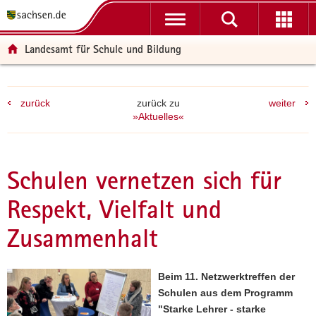
P
P
H
F
o
o
a
o
r
r
u
o
Landesamt für Schule und Bildung
t
t
p
t
a
a
t
e
l
l
i
r
zurück
zurück zu
weiter
ü
n
n
-
»Aktuelles«
b
a
h
B
e
v
a
e
r
i
l
r
g
g
t
e
Schulen vernetzen sich für
r
a
i
Respekt, Vielfalt und
e
t
c
i
i
h
Zusammenhalt
f
o
e
n
n
Beim 11. Netzwerktreffen der
d
Schulen aus dem Programm
e
"Starke Lehrer - starke
N