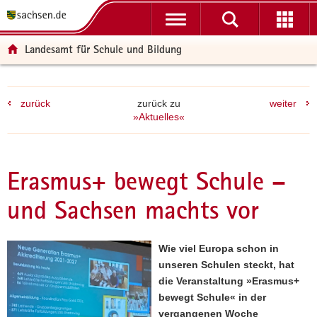
P
P
H
F
o
o
a
o
r
r
u
o
Landesamt für Schule und Bildung
t
t
p
t
a
a
t
e
l
l
i
r
zurück
zurück zu
weiter
ü
n
n
-
»Aktuelles«
b
a
h
B
e
v
a
e
r
i
l
r
g
g
t
e
Erasmus+ bewegt Schule –
r
a
i
und Sachsen machts vor
e
t
c
i
i
h
f
o
Wie viel Europa schon in
e
n
unseren Schulen steckt, hat
n
die Veranstaltung »Erasmus+
d
bewegt Schule« in der
e
vergangenen Woche
N