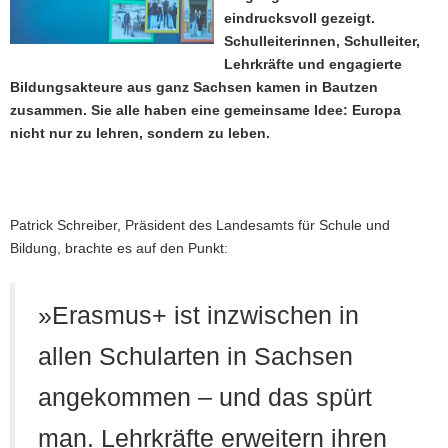
eindrucksvoll gezeigt.
a
Schulleiterinnen, Schulleiter,
v
Lehrkräfte und engagierte
i
Bildungsakteure aus ganz Sachsen kamen in Bautzen
g
zusammen. Sie alle haben eine gemeinsame Idee: Europa
a
nicht nur zu lehren, sondern zu leben.
t
i
o
n
Patrick Schreiber, Präsident des Landesamts für Schule und
Bildung, brachte es auf den Punkt:
»Erasmus+ ist inzwischen in
allen Schularten in Sachsen
angekommen – und das spürt
man. Lehrkräfte erweitern ihren