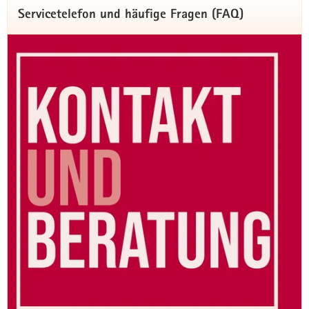
Hauptinhalt
Servicetelefon und häufige Fragen (FAQ)
Willkommen im Landesamt für
Schule und Bildung
Sechs Standorte, ein gemeinsames Ziel: Bildung
in Sachsen stärken
Das Landesamt für Schule und Bildung ist die nachgeordnete
Behörde des Sächsischen Staatsministeriums für Kultus
(SMK). An sechs Standorten im Freistaat Sachsen arbeiten
rund 1.000 Mitarbeiterinnen und Mitarbeiter daran, Bildung