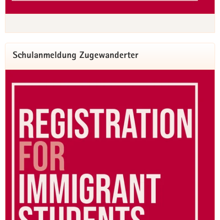
zu ermöglichen, Schulleitungen und Lehrkräfte zu beraten
und zu unterstützen. Zudem fungiert das Landesamt als
Arbeitgeber für die 32.000 Lehrerinnen und Lehrer an derzeit
1.565 öffentlichen Schulen.
Schulanmeldung Zugewanderter
Regionale Ansprechpersonen