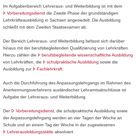
Im Aufgabenbereich Lehreraus- und Weiterbildung ist mit dem
a
Vorbereitungsdienst
die Zweite Phase der grundständigen
v
Lehrkräfteausbildung in Sachsen angesiedelt. Die Ausbildung
i
schließt mit dem Zweiten Staatsexamen ab.
g
a
Der Bereich Lehreraus- und Weiterbildung befasst sich darüber
t
hinaus mit der berufsbegleitenden Qualifizierung von Lehrkräften.
i
Hierzu zählen die
berufsbegleitende wissenschaftliche Ausbildung
o
von Lehrkräften, die
schulpraktische Ausbildung
sowie die
n
Ausbildung zur
Fachlehrkraft
.
Auch die Durchführung des Anpassungslehrgangs im Rahmen des
Anerkennungsverfahrens ausländischer Lehramtsabschlüsse ist
Aufgabe der Lehreraus- und Weiterbildung.
Der
Vorbereitungsdienst
, die schulpraktische Ausbildung sowie
der Anpassungslehrgang werden an vier Tagen der Woche an
Schule und an einem Tag der Woche in der zugewiesenen
Lehrerausbildungsstätte
absolviert.