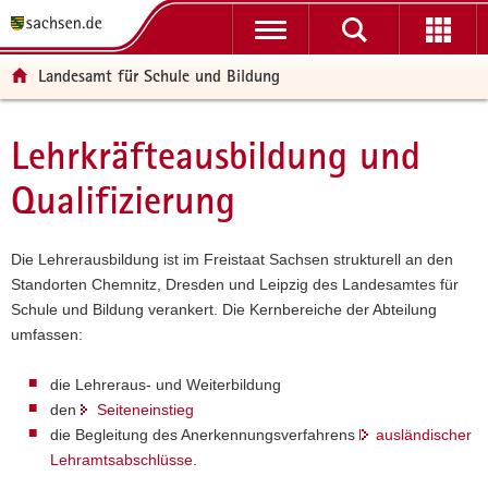
P
P
H
W
F
o
o
a
e
o
r
r
u
i
o
Landesamt für Schule und Bildung
t
t
p
t
t
a
a
t
e
e
l
l
i
r
r
Lehrkräfteausbildung und
Hauptinhalt
ü
n
n
e
-
Qualifizierung
b
a
h
I
B
e
v
a
n
e
r
i
l
f
r
Die Lehrerausbildung ist im Freistaat Sachsen strukturell an den
g
g
t
o
e
Standorten Chemnitz, Dresden und Leipzig des Landesamtes für
r
a
r
i
Schule und Bildung verankert. Die Kernbereiche der Abteilung
e
t
m
c
umfassen:
i
i
a
h
f
o
t
die Lehreraus- und Weiterbildung
e
n
i
den
Seiteneinstieg
n
o
die Begleitung des Anerkennungsverfahrens
ausländischer
d
n
Lehramtsabschlüsse
.
e
N